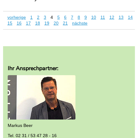
vorherige
1
2
3
4
5
6
7
8
9
10
11
12
13
14
15
16
17
18
19
20
21
nächste
Ihr Ansprechpartner:
Markus Beer
Tel. 02 31 / 53 47 28 - 16